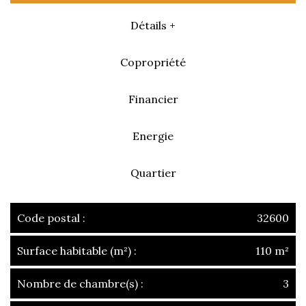
Détails +
Copropriété
Financier
Energie
Quartier
Code postal :
32600
Surface habitable (m²) :
110 m²
Nombre de chambre(s) :
3