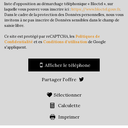
Familles sans enfant
42,69 %
liste d'opposition au démarchage téléphonique « Bloctel », sur
laquelle vous pouvez vous inscrire ici :
https://www.bloctel.gouv.fr
.
Familles avec 1 ou 2 enfants
50,23 %
Dans le cadre de la protection des Données personnelles, nous vous
invitons à ne pas inscrire de Données sensibles dans le champ de
Maisons
68,88 %
saisie libre.
Appartements
31,12 %
Ce site est protégé par reCAPTCHA, les
Politiques de
Familles avec 3 enfants
6,04 %
Confidentialité
et es
Conditions d'utilisation
de Google
s'appliquent.
Afficher le téléphone
Partager l'offre
Sélectionner
Calculette
Imprimer