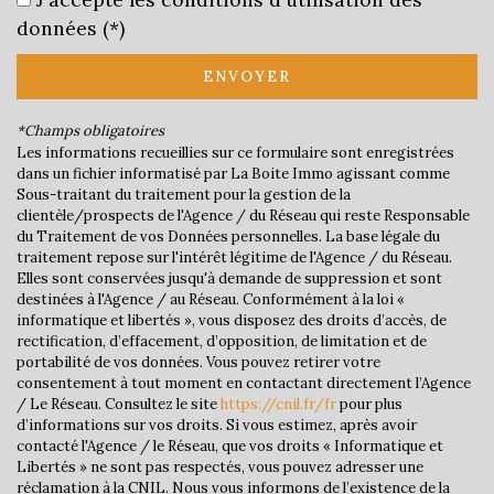
École primaire
données (*)
Bureau de poste
ENVOYER
Mairie
*Champs obligatoires
Les informations recueillies sur ce formulaire sont enregistrées
statistiques
dans un fichier informatisé par La Boite Immo agissant comme
Sous-traitant du traitement pour la gestion de la
clientèle/prospects de l'Agence / du Réseau qui reste Responsable
Nombre d'habitants
7 679
du Traitement de vos Données personnelles. La base légale du
traitement repose sur l'intérêt légitime de l'Agence / du Réseau.
Propriétaires (vs. locataires)
54,90 %
Elles sont conservées jusqu'à demande de suppression et sont
Taxe habitation
17,16 %
destinées à l'Agence / au Réseau. Conformément à la loi «
informatique et libertés », vous disposez des droits d’accès, de
Taxe foncière
39,44 %
rectification, d’effacement, d’opposition, de limitation et de
portabilité de vos données. Vous pouvez retirer votre
Habitants de moins de 25 ans
30,61 %
consentement à tout moment en contactant directement l’Agence
Habitants de 25 à 55 ans
42,29 %
/ Le Réseau. Consultez le site
https://cnil.fr/fr
pour plus
d’informations sur vos droits. Si vous estimez, après avoir
Habitants de plus de 55 ans
27,10 %
contacté l'Agence / le Réseau, que vos droits « Informatique et
Libertés » ne sont pas respectés, vous pouvez adresser une
Nombre d'enfants par famille
0,97
réclamation à la CNIL. Nous vous informons de l’existence de la