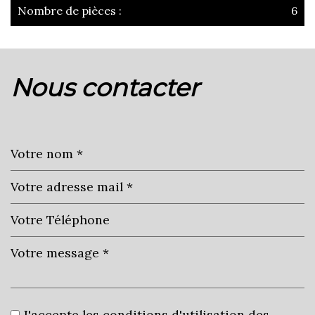
Nombre de pièces :
6
la ville de l'isle-jourdain (32600)
nous contacter
+
−
Leaflet
|
©
Jawg
Maps
|
© OpenStreetMap
École maternelle
J'accepte les conditions d'utilisation des