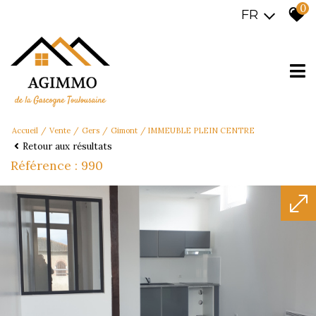
0
FR
Accueil
Vente
Gers
Gimont
IMMEUBLE PLEIN CENTRE
Retour aux résultats
Référence : 990