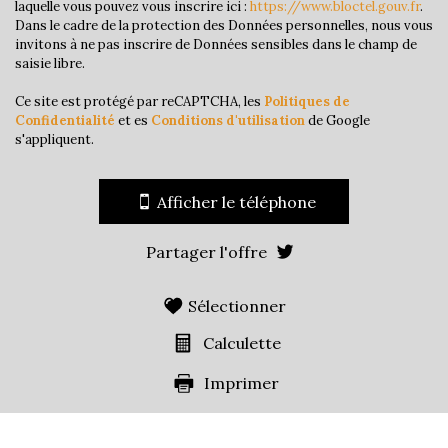
Habitants de plus de 55 ans
39,83 %
laquelle vous pouvez vous inscrire ici :
https://www.bloctel.gouv.fr
.
Dans le cadre de la protection des Données personnelles, nous vous
Nombre d'enfants par famille
0,75
invitons à ne pas inscrire de Données sensibles dans le champ de
saisie libre.
Familles sans enfant
56,15 %
Familles avec 1 ou 2 enfants
37,83 %
Ce site est protégé par reCAPTCHA, les
Politiques de
Confidentialité
et es
Conditions d'utilisation
de Google
Maisons
76,17 %
s'appliquent.
Appartements
23,83 %
Familles avec 3 enfants
5,10 %
Afficher le téléphone
Partager l'offre
Sélectionner
Calculette
Imprimer