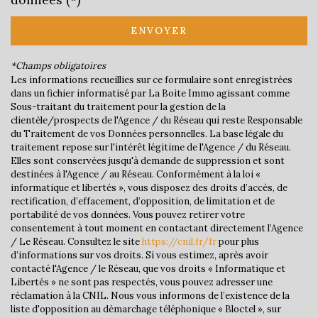
École maternelle
ENVOYER
École primaire
*Champs obligatoires
Bureau de poste
Les informations recueillies sur ce formulaire sont enregistrées
dans un fichier informatisé par La Boite Immo agissant comme
Sous-traitant du traitement pour la gestion de la
Mairie
clientèle/prospects de l'Agence / du Réseau qui reste Responsable
du Traitement de vos Données personnelles. La base légale du
statistiques
traitement repose sur l'intérêt légitime de l'Agence / du Réseau.
Elles sont conservées jusqu'à demande de suppression et sont
destinées à l'Agence / au Réseau. Conformément à la loi «
Nombre d'habitants
2 820
informatique et libertés », vous disposez des droits d’accès, de
rectification, d’effacement, d’opposition, de limitation et de
Propriétaires (vs. locataires)
60,93 %
portabilité de vos données. Vous pouvez retirer votre
consentement à tout moment en contactant directement l’Agence
Taxe habitation
10,63 %
/ Le Réseau. Consultez le site
https://cnil.fr/fr
pour plus
Taxe foncière
28,29 %
d’informations sur vos droits. Si vous estimez, après avoir
contacté l'Agence / le Réseau, que vos droits « Informatique et
Habitants de moins de 25 ans
24,06 %
Libertés » ne sont pas respectés, vous pouvez adresser une
réclamation à la CNIL. Nous vous informons de l’existence de la
Habitants de 25 à 55 ans
36,11 %
liste d'opposition au démarchage téléphonique « Bloctel », sur