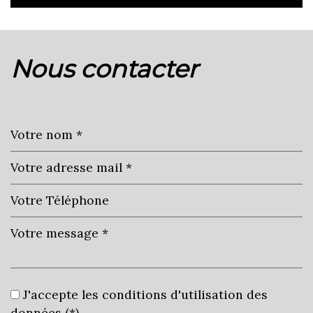
la ville de gimont (32200)
nous contacter
+
−
Leaflet
|
©
Jawg
Maps
|
© OpenStreetMap
Cinéma
J'accepte les conditions d'utilisation des
Collège
données (*)