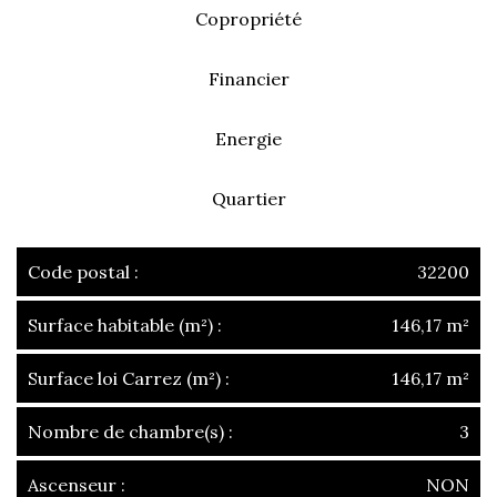
Copropriété
Financier
Energie
Quartier
Code postal :
32200
Surface habitable (m²) :
146,17 m²
Surface loi Carrez (m²) :
146,17 m²
Nombre de chambre(s) :
3
Ascenseur :
NON