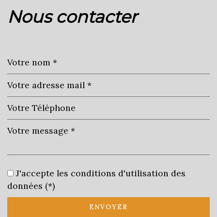
nous contacter
+
−
Leaflet
|
©
Jawg
Maps
|
© OpenStreetMap
Collège
J'accepte les conditions d'utilisation des
École maternelle
données (*)
École primaire
ENVOYER