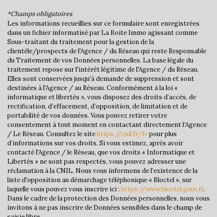
Bureau de poste
*Champs obligatoires
Les informations recueillies sur ce formulaire sont enregistrées
statistiques
dans un fichier informatisé par La Boite Immo agissant comme
Sous-traitant du traitement pour la gestion de la
clientèle/prospects de l'Agence / du Réseau qui reste Responsable
Nombre d'habitants
2 025
du Traitement de vos Données personnelles. La base légale du
traitement repose sur l'intérêt légitime de l'Agence / du Réseau.
Propriétaires (vs. locataires)
59,32 %
Elles sont conservées jusqu'à demande de suppression et sont
Taxe habitation
9,36 %
destinées à l'Agence / au Réseau. Conformément à la loi «
informatique et libertés », vous disposez des droits d’accès, de
Taxe foncière
32,35 %
rectification, d’effacement, d’opposition, de limitation et de
portabilité de vos données. Vous pouvez retirer votre
Habitants de moins de 25 ans
22,42 %
consentement à tout moment en contactant directement l’Agence
Habitants de 25 à 55 ans
34,72 %
/ Le Réseau. Consultez le site
https://cnil.fr/fr
pour plus
d’informations sur vos droits. Si vous estimez, après avoir
Habitants de plus de 55 ans
42,86 %
contacté l'Agence / le Réseau, que vos droits « Informatique et
Libertés » ne sont pas respectés, vous pouvez adresser une
Nombre d'enfants par famille
0,77
réclamation à la CNIL. Nous vous informons de l’existence de la
Familles sans enfant
53,30 %
liste d'opposition au démarchage téléphonique « Bloctel », sur
laquelle vous pouvez vous inscrire ici :
https://www.bloctel.gouv.fr
.
Familles avec 1 ou 2 enfants
40,29 %
Dans le cadre de la protection des Données personnelles, nous vous
invitons à ne pas inscrire de Données sensibles dans le champ de
Maisons
75,58 %
saisie libre.