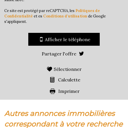
Appartements
24,42 %
Ce site est protégé par reCAPTCHA, les
Politiques de
Familles avec 3 enfants
6,42 %
Confidentialité
et es
Conditions d'utilisation
de Google
s'appliquent.
Afficher le téléphone
Partager l'offre
Sélectionner
Calculette
Imprimer
autres annonces immobilières
correspondant à votre recherche