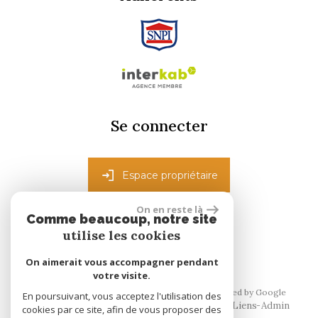
Se connecter
Espace propriétaire
On en reste là
Comme beaucoup, notre site
réalisé par
utilise les cookies
On aimerait vous accompagner pendant
votre visite.
© 2026 | Tous droits réservés | Traduction powered by Google
En poursuivant, vous acceptez l'utilisation des
Plan du site
Mentions légales
Nos honoraires
Liens
Admin
cookies par ce site, afin de vous proposer des