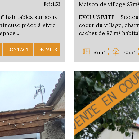
Maison de village 87m
Ref : 1153
m² habitables sur sous-
EXCLUSIVITE - Secteur
mineuse pièce à vivre
coeur du village, cha
space...
cachet de 87 m² habita
CONTACT
DÉTAILS
87m²
70m²