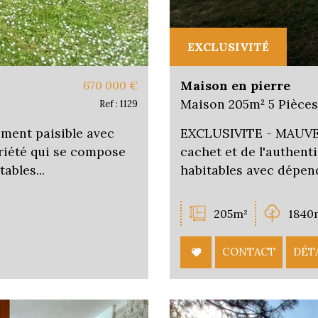
EXCLUSIVITÉ
Maison en pierre
670 000
€
Maison 205m² 5 Pièces
Ref : 1129
ment paisible avec
EXCLUSIVITE - MAUVEZI
priété qui se compose
cachet et de l'authent
ables...
habitables avec dépend
205m²
1840
CONTACT
DÉT