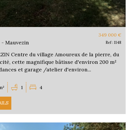
349 000
€
 - Mauvezin
Ref : 1148
N Centre du village Amoureux de la pierre, du
icité, cette magnifique bâtisse d'environ 200 m²
ances et garage /atelier d'environ...
m²
1
4
AILS