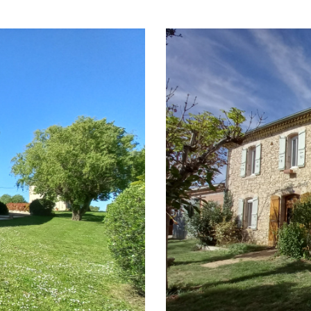
5KM
10KM
25KM