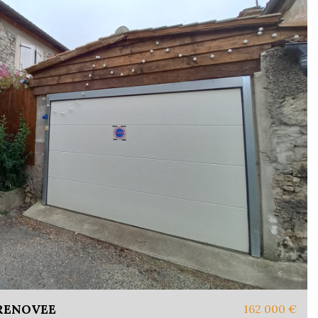
RENOVEE
162 000
€