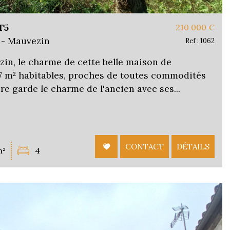
T5
210 000
€
 - Mauvezin
Ref : 1062
in, le charme de cette belle maison de
57 m² habitables, proches de toutes commodités
re garde le charme de l'ancien avec ses...
CONTACT
DÉTAILS
m²
4