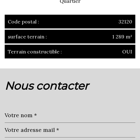
Quartier
Code postal :
32120
surface terrain :
1 289 m²
Terrain constructible :
OUI
la ville de mauvezin (32120)
nous contacter
+
−