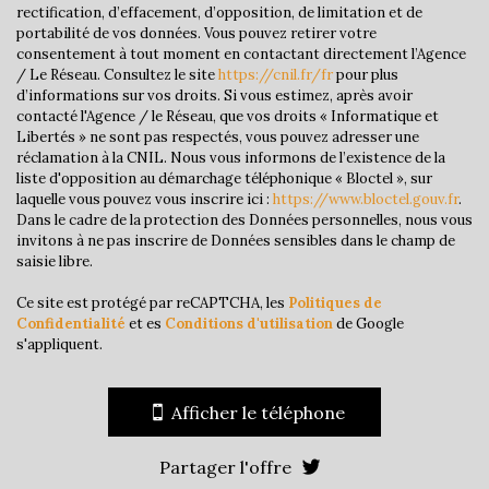
Taxe habitation
9,36 %
rectification, d’effacement, d’opposition, de limitation et de
portabilité de vos données. Vous pouvez retirer votre
Taxe foncière
32,35 %
consentement à tout moment en contactant directement l’Agence
/ Le Réseau. Consultez le site
https://cnil.fr/fr
pour plus
Habitants de moins de 25 ans
22,42 %
d’informations sur vos droits. Si vous estimez, après avoir
contacté l'Agence / le Réseau, que vos droits « Informatique et
Habitants de 25 à 55 ans
34,72 %
Libertés » ne sont pas respectés, vous pouvez adresser une
Habitants de plus de 55 ans
42,86 %
réclamation à la CNIL. Nous vous informons de l’existence de la
liste d'opposition au démarchage téléphonique « Bloctel », sur
Nombre d'enfants par famille
0,77
laquelle vous pouvez vous inscrire ici :
https://www.bloctel.gouv.fr
.
Dans le cadre de la protection des Données personnelles, nous vous
Familles sans enfant
53,30 %
invitons à ne pas inscrire de Données sensibles dans le champ de
Familles avec 1 ou 2 enfants
40,29 %
saisie libre.
Maisons
75,58 %
Ce site est protégé par reCAPTCHA, les
Politiques de
Confidentialité
et es
Conditions d'utilisation
de Google
Appartements
24,42 %
s'appliquent.
Familles avec 3 enfants
6,42 %
Afficher le téléphone
Partager l'offre