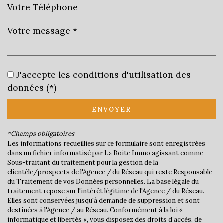
Leaflet
|
©
Jawg
Maps
|
© OpenStreetMap
Cinéma
J'accepte les conditions d'utilisation des
Collège
données (*)
École primaire
ENVOYER
Bureau de poste
*Champs obligatoires
Mairie
Les informations recueillies sur ce formulaire sont enregistrées
dans un fichier informatisé par La Boite Immo agissant comme
Sous-traitant du traitement pour la gestion de la
statistiques
clientèle/prospects de l'Agence / du Réseau qui reste Responsable
du Traitement de vos Données personnelles. La base légale du
traitement repose sur l'intérêt légitime de l'Agence / du Réseau.
Nombre d'habitants
2 025
Elles sont conservées jusqu'à demande de suppression et sont
destinées à l'Agence / au Réseau. Conformément à la loi «
Propriétaires (vs. locataires)
59,32 %
informatique et libertés », vous disposez des droits d’accès, de