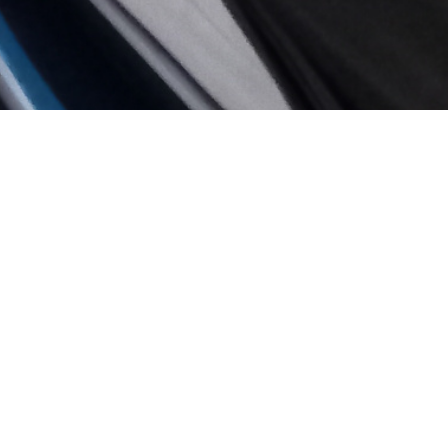
appartement t3 meublé
descriptif du bi
commodités,
Général
Détails +
uf, belle pièce à vivre
 deux chambres de près
Code postal :
 Loyer : 560€ Charges