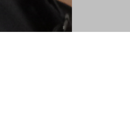
en
Copropriété
Financier
Energie
Quartier
32120