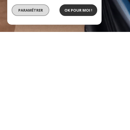
PARAMÉTRER
OK POUR MOI !
centre de mauvezin 
description de l'offre
Au centre de Mauvezin, proche de toutes les 
appartement T3 meublé, entièrement refait à ne
avec cuisine équipée ouverte d'environ 23 m²,
de 10 m², salle d'eau avec WC, pas d'extérieur.