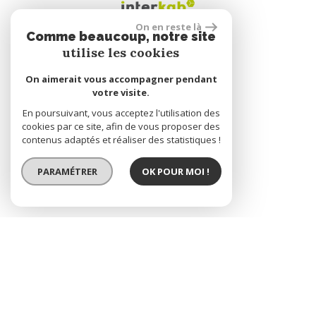
On en reste là
Comme beaucoup, notre site
utilise les cookies
Se connecter
On aimerait vous accompagner pendant
votre visite.
Espace propriétaire
En poursuivant, vous acceptez l'utilisation des
cookies par ce site, afin de vous proposer des
contenus adaptés et réaliser des statistiques !
réalisé par
PARAMÉTRER
OK POUR MOI !
© 2026 | Tous droits réservés | Traduction powered by Google
Plan du site
Mentions légales
Nos honoraires
Liens
Admin
Site internet compatible multi-supports,
un seul site adaptable à tous les types d'écrans.