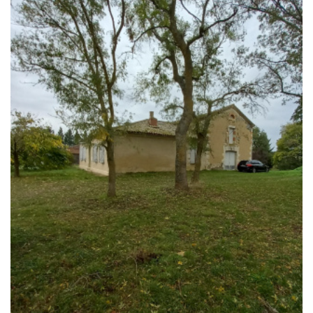
RECHERCHER
+ de critères
5KM
10KM
25KM
Critères supplémentaires
Piscine
Parking
Terrasse