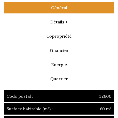
Général
Détails +
Copropriété
Financier
Energie
Quartier
Code postal :
32600
Surface habitable (m²) :
160 m²