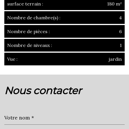
surface terrain :
180 m²
Nombre de chambre(s) :
4
Nombre de pièces :
6
Nombre de niveaux :
1
Vue :
jardin
la ville de l'isle-jourdain (32600)
nous contacter
+
−