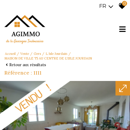
0
FR
Accueil
Vente
Gers
L Isle Jourdain
MAISON DE VILLE T5 AU CENTRE DE L'ISLE JOURDAIN
Retour aux résultats
Référence : 1111