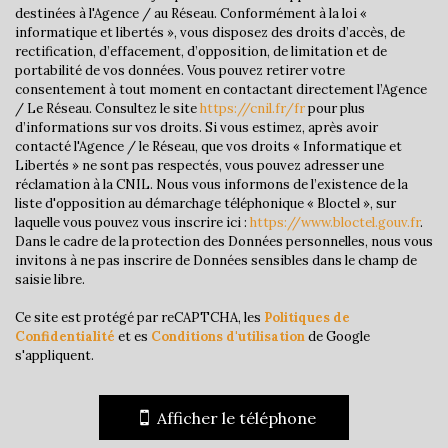
destinées à l'Agence / au Réseau. Conformément à la loi «
informatique et libertés », vous disposez des droits d’accès, de
Mairie
rectification, d’effacement, d’opposition, de limitation et de
portabilité de vos données. Vous pouvez retirer votre
statistiques
consentement à tout moment en contactant directement l’Agence
/ Le Réseau. Consultez le site
https://cnil.fr/fr
pour plus
d’informations sur vos droits. Si vous estimez, après avoir
contacté l'Agence / le Réseau, que vos droits « Informatique et
Nombre d'habitants
7 679
Libertés » ne sont pas respectés, vous pouvez adresser une
Propriétaires (vs. locataires)
54,90 %
réclamation à la CNIL. Nous vous informons de l’existence de la
liste d'opposition au démarchage téléphonique « Bloctel », sur
Taxe habitation
17,16 %
laquelle vous pouvez vous inscrire ici :
https://www.bloctel.gouv.fr
.
Dans le cadre de la protection des Données personnelles, nous vous
Taxe foncière
39,44 %
invitons à ne pas inscrire de Données sensibles dans le champ de
Habitants de moins de 25 ans
30,61 %
saisie libre.
Habitants de 25 à 55 ans
42,29 %
Ce site est protégé par reCAPTCHA, les
Politiques de
Confidentialité
et es
Conditions d'utilisation
de Google
Habitants de plus de 55 ans
27,10 %
s'appliquent.
Nombre d'enfants par famille
0,97
Familles sans enfant
42,69 %
Afficher le téléphone
Familles avec 1 ou 2 enfants
50,23 %