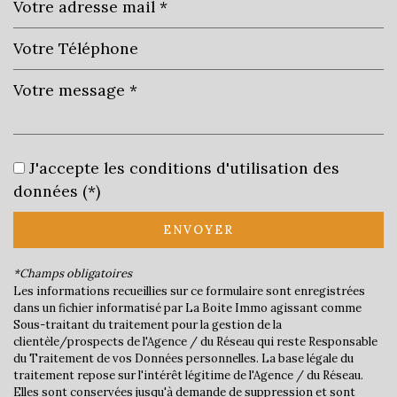
Leaflet
|
©
Jawg
Maps
|
© OpenStreetMap
Cinéma
J'accepte les conditions d'utilisation des
Collège
données (*)
École maternelle
ENVOYER
École primaire
*Champs obligatoires
Lycée
Les informations recueillies sur ce formulaire sont enregistrées
dans un fichier informatisé par La Boite Immo agissant comme
Sous-traitant du traitement pour la gestion de la
Bibliothèque
clientèle/prospects de l'Agence / du Réseau qui reste Responsable
du Traitement de vos Données personnelles. La base légale du
Gare ferroviaire
traitement repose sur l'intérêt légitime de l'Agence / du Réseau.
Elles sont conservées jusqu'à demande de suppression et sont
Bureau de poste