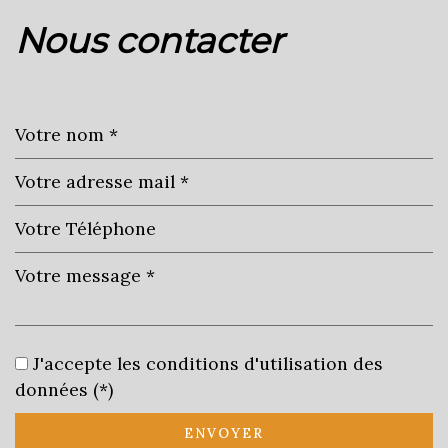
nous contacter
+
−
Leaflet
|
©
Jawg
Maps
|
© OpenStreetMap
École primaire
J'accepte les conditions d'utilisation des
Mairie
données (*)
statistiques
ENVOYER