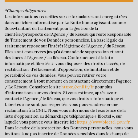
*Champs obligatoires
Nombre d'habitants
7 679
Les informations recueillies sur ce formulaire sont enregistrées
Propriétaires (vs. locataires)
54,90 %
dans un fichier informatisé par La Boite Immo agissant comme
Sous-traitant du traitement pour la gestion de la
Taxe habitation
17,16 %
clientèle/prospects de l'Agence / du Réseau qui reste Responsable
du Traitement de vos Données personnelles. La base légale du
Taxe foncière
39,44 %
traitement repose sur l'intérêt légitime de l'Agence / du Réseau.
Elles sont conservées jusqu'à demande de suppression et sont
Habitants de moins de 25 ans
30,61 %
destinées à l'Agence / au Réseau. Conformément à la loi «
Habitants de 25 à 55 ans
42,29 %
informatique et libertés », vous disposez des droits d’accès, de
rectification, d’effacement, d’opposition, de limitation et de
Habitants de plus de 55 ans
27,10 %
portabilité de vos données. Vous pouvez retirer votre
consentement à tout moment en contactant directement l’Agence
Nombre d'enfants par famille
0,97
/ Le Réseau. Consultez le site
https://cnil.fr/fr
pour plus
Familles sans enfant
42,69 %
d’informations sur vos droits. Si vous estimez, après avoir
contacté l'Agence / le Réseau, que vos droits « Informatique et
Familles avec 1 ou 2 enfants
50,23 %
Libertés » ne sont pas respectés, vous pouvez adresser une
réclamation à la CNIL. Nous vous informons de l’existence de la
Maisons
68,88 %
liste d'opposition au démarchage téléphonique « Bloctel », sur
Appartements
31,12 %
laquelle vous pouvez vous inscrire ici :
https://www.bloctel.gouv.fr
.
Dans le cadre de la protection des Données personnelles, nous vous
Familles avec 3 enfants
6,04 %
invitons à ne pas inscrire de Données sensibles dans le champ de