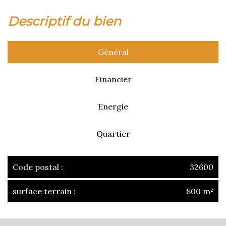
descriptif du bien
Général
Financier
Energie
Quartier
Code postal :
32600
surface terrain :
800 m²
la ville de l'isle-jourdain (32600)