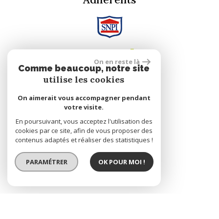
On en reste là
Comme beaucoup, notre site
utilise les cookies
Se connecter
On aimerait vous accompagner pendant
votre visite.
En poursuivant, vous acceptez l'utilisation des
Espace propriétaire
cookies par ce site, afin de vous proposer des
contenus adaptés et réaliser des statistiques !
réalisé par
PARAMÉTRER
OK POUR MOI !
© 2026 | Tous droits réservés | Traduction powered by Google
Plan du site
Mentions légales
Nos honoraires
Liens
Admin