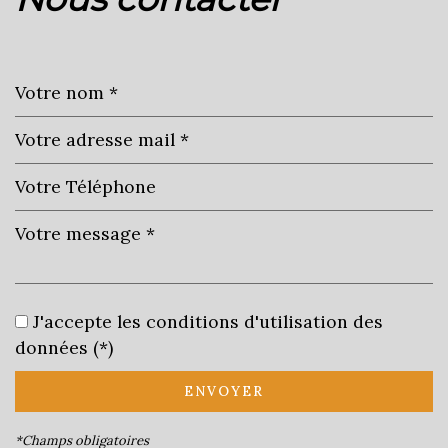
−
Leaflet
|
©
Jawg
Maps
|
© OpenStreetMap
Cinéma
J'accepte les conditions d'utilisation des
Collège
données (*)
École maternelle
ENVOYER
École primaire
*Champs obligatoires