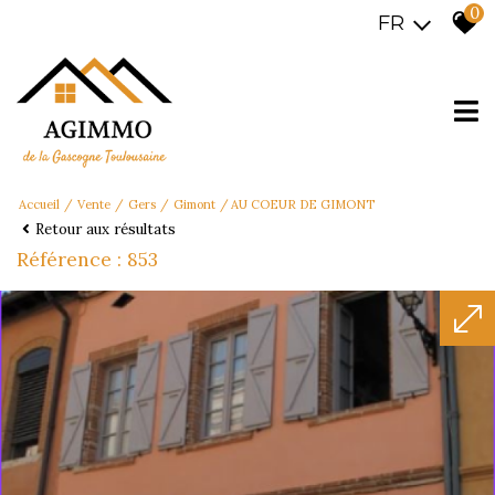
0
FR
Accueil
Vente
Gers
Gimont
AU COEUR DE GIMONT
Retour aux résultats
Référence : 853