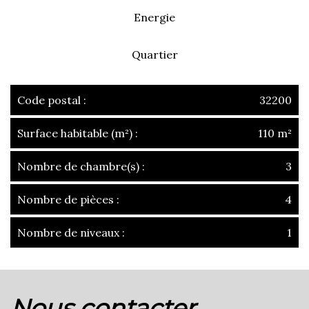
Energie
Quartier
Code postal :
32200
Surface habitable (m²) :
110 m²
Nombre de chambre(s) :
3
Nombre de pièces :
4
Nombre de niveaux :
1
la ville de gimont (32200)
nous contacter
+