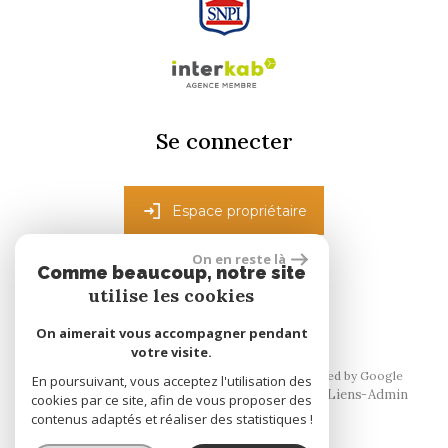
Se connecter
Espace propriétaire
On en reste là
Comme beaucoup, notre site
réalisé par
utilise les cookies
On aimerait vous accompagner pendant
votre visite.
© 2026 | Tous droits réservés | Traduction powered by Google
En poursuivant, vous acceptez l'utilisation des
Plan du site
Mentions légales
Nos honoraires
Liens
Admin
cookies par ce site, afin de vous proposer des
contenus adaptés et réaliser des statistiques !