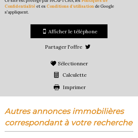
Ce site est protégé par reCAPTCHA, les
Politiques de
Confidentialité
et es
Conditions d'utilisation
de Google
Maisons
76,17 %
s'appliquent.
Appartements
23,83 %
Familles avec 3 enfants
5,10 %
Afficher le téléphone
Partager l'offre
Sélectionner
Calculette
Imprimer
autres annonces immobilières
correspondant à votre recherche