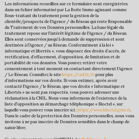
Bureau de poste
Les informations recueillies sur ce formulaire sont enregistrées
dans un fichier informatisé par La Boite Immo agissant comme
Sous-traitant du traitement pour la gestion de la
Mairie
clientèle/prospects de l'Agence / du Réseau qui reste Responsable
du Traitement de vos Données personnelles. La base légale du
statistiques
traitement repose sur l'intérêt légitime de l'Agence / du Réseau.
Elles sont conservées jusqu'à demande de suppression et sont
destinées à l'Agence / au Réseau. Conformément à la loi «
Nombre d'habitants
2 820
informatique et libertés », vous disposez des droits d’accès, de
rectification, d’effacement, d’opposition, de limitation et de
Propriétaires (vs. locataires)
60,93 %
portabilité de vos données. Vous pouvez retirer votre
consentement à tout moment en contactant directement l’Agence
Taxe habitation
10,63 %
/ Le Réseau. Consultez le site
https://cnil.fr/fr
pour plus
Taxe foncière
28,29 %
d’informations sur vos droits. Si vous estimez, après avoir
contacté l'Agence / le Réseau, que vos droits « Informatique et
Habitants de moins de 25 ans
24,06 %
Libertés » ne sont pas respectés, vous pouvez adresser une
réclamation à la CNIL. Nous vous informons de l’existence de la
Habitants de 25 à 55 ans
36,11 %
liste d'opposition au démarchage téléphonique « Bloctel », sur
Habitants de plus de 55 ans
39,83 %
laquelle vous pouvez vous inscrire ici :
https://www.bloctel.gouv.fr
.
Dans le cadre de la protection des Données personnelles, nous vous
Nombre d'enfants par famille
0,75
invitons à ne pas inscrire de Données sensibles dans le champ de
saisie libre.
Familles sans enfant
56,15 %
Familles avec 1 ou 2 enfants
37,83 %